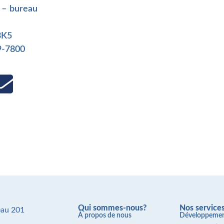
 – bureau
3K5
9-7800
Qui sommes-nous?
Nos service
eau 201
À propos de nous
Développement