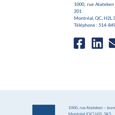
1000, rue Atateken
201
Montréal, QC, H2L 
Téléphone : 514-84
1000, rue Atateken – bur
Montréal (QC) H2L 3K5